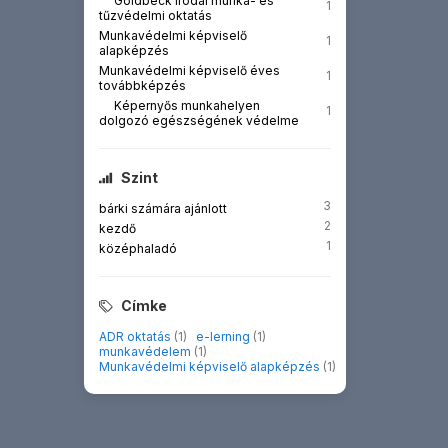
Goldbeck irodai munka- és
1
tűzvédelmi oktatás
Munkavédelmi képviselő
1
alapképzés
Munkavédelmi képviselő éves
1
továbbképzés
Képernyős munkahelyen
1
dolgozó egészségének védelme
Szint
3
bárki számára ajánlott
2
kezdő
1
középhaladó
Címke
ADR oktatás
(1)
e-lerning
(1)
munkavédelem
(1)
Munkavédelmi képviselő alapképzés
(1)