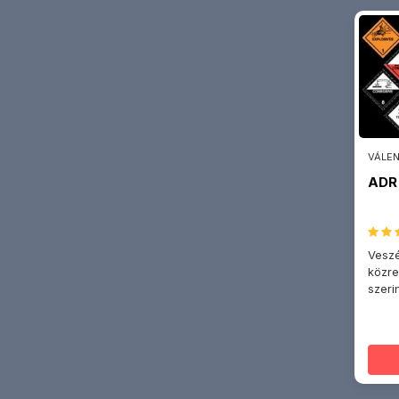
VÁLEN
ADR 
Veszé
közr
szeri