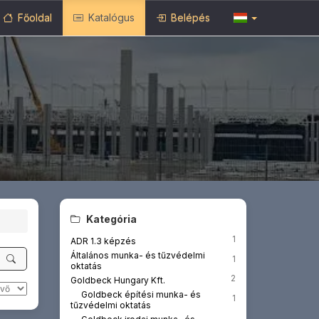
Főoldal
Katalógus
Belépés
Kategória
1
ADR 1.3 képzés
Általános munka- és tűzvédelmi
1
oktatás
2
Goldbeck Hungary Kft.
Goldbeck építési munka- és
1
tűzvédelmi oktatás