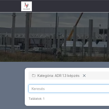
Kategória: ADR 1.3 képzés
Találatok:
1